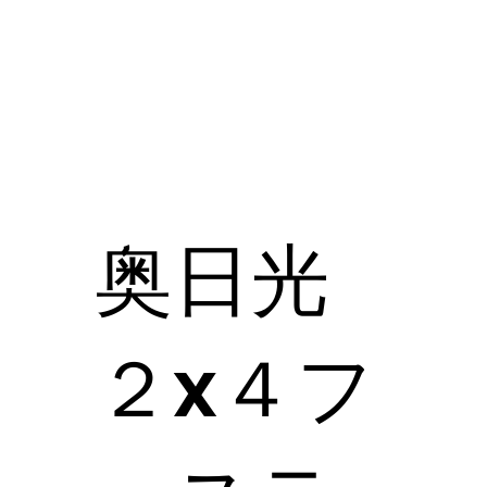
奥日光
２x４フ