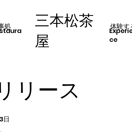
三本松茶
事処
体験す
staura
Experi
屋
ce
リリース
月3日