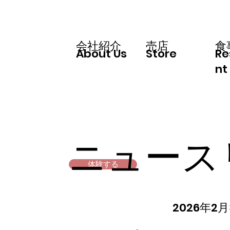
会社紹介
​売店
食
Re
About Us
Store
nt
ニュース
体験する
2026年2