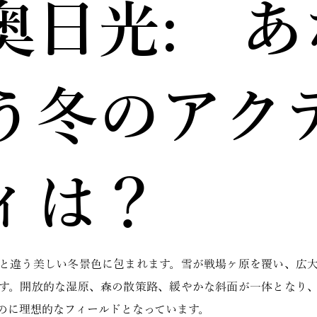
奥日光: あ
う冬のアク
ィは？
と違う美しい冬景色に包まれます。雪が戦場ヶ原を覆い、広
す。開放的な湿原、森の散策路、緩やかな斜面が一体となり
のに理想的なフィールドとなっています。