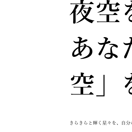
夜空
あな
空」
きらきらと輝く星々を、自分