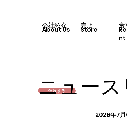
会社紹介
​売店
食
Re
About Us
Store
nt
ニュース
体験する
2026年7月