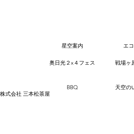
星空案内
エコ
奥日光２x４フェス
戦場ヶ
BBQ
天空の
株式会社 三本松茶屋