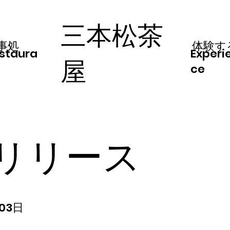
三本松茶
事処
体験す
staura
Experi
屋
ce
リリース
03日